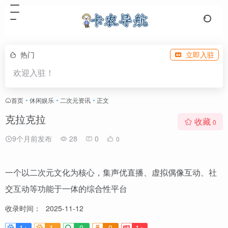
热门
立即入驻
欢迎入驻！
首页
•
休闲娱乐
•
二次元资讯
•
正文
克拉克拉
收藏
0
9个月前发布
28
0
0
一个以二次元文化为核心，集声优直播、虚拟偶像互动、社
交互动等功能于一体的综合性平台
收录时间：
2025-11-12
1+
1-
0
0
1+