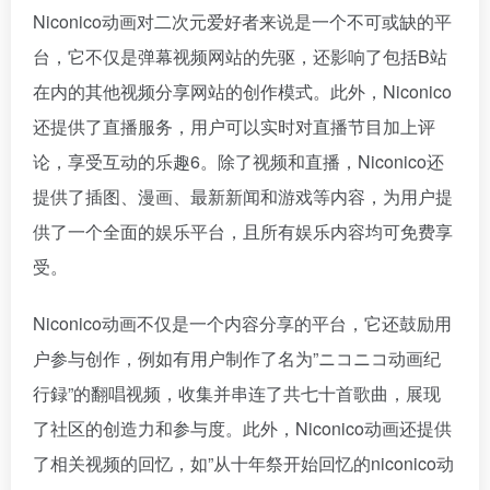
Niconico动画对二次元爱好者来说是一个不可或缺的平
台，它不仅是弹幕视频网站的先驱，还影响了包括B站
在内的其他视频分享网站的创作模式。此外，Niconico
还提供了直播服务，用户可以实时对直播节目加上评
论，享受互动的乐趣6。除了视频和直播，Niconico还
提供了插图、漫画、最新新闻和游戏等内容，为用户提
供了一个全面的娱乐平台，且所有娱乐内容均可免费享
受。
Niconico动画不仅是一个内容分享的平台，它还鼓励用
户参与创作，例如有用户制作了名为”ニコニコ动画纪
行録”的翻唱视频，收集并串连了共七十首歌曲，展现
了社区的创造力和参与度。此外，Niconico动画还提供
了相关视频的回忆，如”从十年祭开始回忆的niconico动