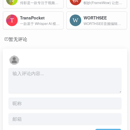
传影是一款专注于视频制作的工具，主要面向中小企业和个人用户，提供简单易用的视频制作服务。
帧妙(FrameWow) 让您在浏览器中直接处理视频，无需下载任何软件，简单高效获取高质量视频截图。
TransPocket
WORTHSEE
一款基于 Whisper AI 模型的免费在线音视频转文字平台，主打“永久免费、无订阅、无隐藏费用”。
WORTHSEE音频编辑工具箱是一款功能强大的在线音频处理平台，用户无需下载任何软件即可在浏览器中进行音频编辑和转换。
暂无评论