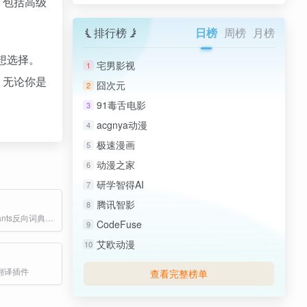
，包括高级
排行榜
日榜
周榜
月榜
理想选择。
宅男影视
1
。无论你是
囧次元
2
91毒舌电影
3
acgnya动漫
4
极速漫画
5
动漫之家
6
研学智得AI
7
腾讯智影
8
万词王wordwants反向词典官网网页版
CodeFuse
9
艾欧动漫
10
翻译插件
查看完整榜单