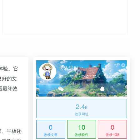
卡农导航
写体验。它
生活・学习・办公・娱乐 一站式优质网址导航
良好的文
看最终效
2.4
K
收录网址
0
10
0
脑、平板还
收录文章
收录软件
收录书籍