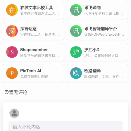
在线文本比较工具
讯飞译制
文本内容在线对比工具，在线文本比较工具
讯飞译制是科大讯飞推出的一项智能译制服务，旨在为用户提供多语种音视频字幕生成翻译、译后配音以及自定义配音声音等服务。
深言达意
讯飞智能翻译平台
写作辅助工具，据意查词、据意查句
提供PDF/Word/Excel/PPT文件翻译、图片识别翻译、在线翻译等服务,支持22种文档格式以及60多种语种和中文互译
Shapecatcher
沪江小D
绘制符号的形状来查找对应的 Unicode 字符
沪江小D在线翻译入口
PicTech AI
欧路翻译
免费在线图片翻译
欧路翻译，文本、文档翻译，在线翻译，AI翻译。欧路翻译插件是欧路词典推出的一款功能强大的浏览器插件，旨在为用户提供高效、便捷的翻译体验。
暂无评论