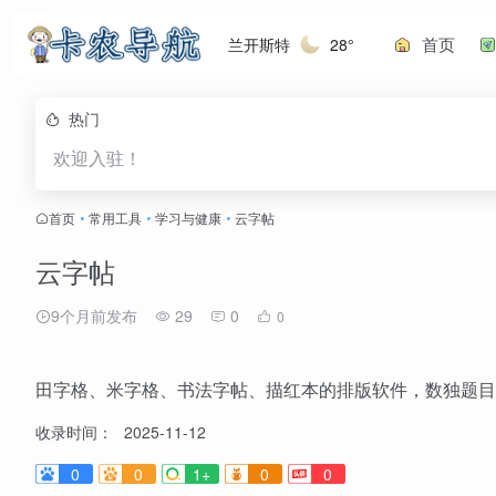
首页
兰开斯特
28°
热门
欢迎入驻！
首页
•
常用工具
•
学习与健康
•
云字帖
云字帖
9个月前发布
29
0
0
田字格、米字格、书法字帖、描红本的排版软件，数独题目
收录时间：
2025-11-12
0
0
1+
0
0