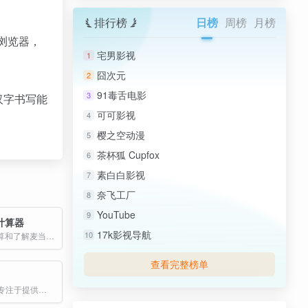
排行榜
日榜
周榜
月榜
浏览器，
宅男影视
1
囧次元
2
91毒舌电影
3
汉字书写能
可可影视
4
樱之空动漫
5
茶杯狐 Cupfox
6
素白白影视
7
奈飞工厂
8
YouTube
9
计算器
17k影视导航
10
帮助消费者计算和了解麦当劳食品的营养信息
查看完整榜单
Windy 是一款专注于提供高精度天气数据和预测服务的平台，核心功能包括风速、风向、温度、降水量、云层覆盖等多维度气象数据的可视化展示。