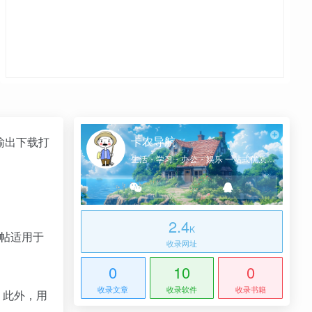
卡农导航
输出下载打
生活・学习・办公・娱乐 一站式优质网址导航
2.4
K
帖适用于
收录网址
0
10
0
收录文章
收录软件
收录书籍
。此外，用