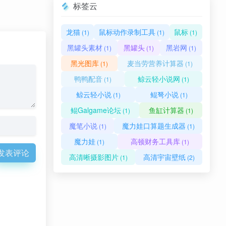
标签云
龙猫
鼠标动作录制工具
鼠标
(1)
(1)
(1)
黑罐头素材
黑罐头
黑岩网
(1)
(1)
(1)
黑光图库
麦当劳营养计算器
(1)
(1)
鸭鸭配音
鲸云轻小说网
(1)
(1)
鲸云轻小说
鲲弩小说
(1)
(1)
鲲Galgame论坛
鱼缸计算器
(1)
(1)
魔笔小说
魔力娃口算题生成器
(1)
(1)
魔力娃
高顿财务工具库
(1)
(1)
发表评论
高清晰摄影图片
高清宇宙壁纸
(1)
(2)