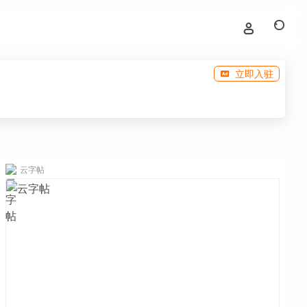
立即入驻
云字帖