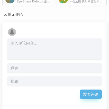
Eye Shape Detector 是一款基于 AI 的在线工具，用户只需上传清晰的自拍或正面人像，即可快速识别眼型并给出个性化的美妆与配镜建议。
一款创新的时间管理和专注工具。通过可视化的瓶子界面让时间变得具体可感，支持番茄工作法、自定义计时、统计分析、成就系统等功能。完全免费，无需注册，保护隐私。
暂无评论
发表评论