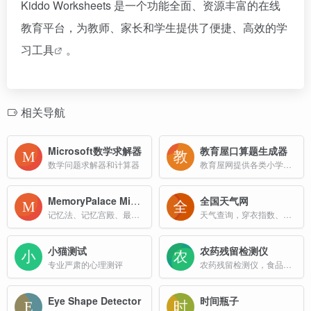
Kiddo Worksheets 是一个功能全面、资源丰富的在线
教育平台，为教师、家长和学生提供了便捷、高效的
学
习工具
。
相关导航
Microsoft数学求解器
教育屋口算题生成器
数学问题求解器和计算器
教育屋网提供各类小学口算练习题目生成，内含小学所有数学题型并支持打印
MemoryPalace MindPalace 记忆力
全国天气网
记忆法、记忆宫殿、最强大脑、世界记忆锦标赛、夏洛克、知识点速记、单词趣味记忆、联想记忆、思维殿堂、记忆术、记忆力
天气查询，穿衣指数、生活指数、健康指数、交通指数、旅游指数，及各类天气预报资讯
小猫测试
农药残留检测仪
专业严肃的心理测评
农药残留检测仪，食品安全检测仪，药物残留检测仪，ATP荧光检测仪冠宇仪器制造（江苏）有限公司专业生产农药残留检测仪，食品安全检测仪，药物残留检测仪，ATP（菌落总数）荧光检测仪，金标读数仪等各类食品药品环境水质安全检测设备；如需咨询农药残留检测仪，食品安全检测仪，药物残留检测仪，ATP（菌落总数）荧
Eye Shape Detector
时间瓶子