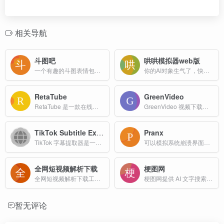
相关导航
斗图吧
哄哄模拟器web版
一个有趣的斗图表情包网站
你的AI对象生气了，快哄哄TA
RetaTube
GreenVideo
RetaTube 是一款在线视频下载工具，用户可以通过简单的链接或 URL，从多个流行的视频平台（如 TikTok、Instagram、Facebook、Twitter 等）快速下载视频内容。
GreenVideo 视频下载，免费、稳定、速度快，支持1000+海量视频平台的下载
TikTok Subtitle Extractor
Pranx
TikTok 字幕提取器是一种在线工具，帮助你快速从 TikTok 视频中提取官方或自动生成的字幕文本。这些字幕可用于语言学习、内容创作、SEO 分析、教学整理等。
可以模拟系统崩溃界面、假装安装系统、黑客打字模拟器、假病毒显示等，伪装黑客页面
全网短视频解析下载
梗图网
全网短视频解析下载工具是一款支持多平台的免费在线无水印视频解析和下载软件
梗图网提供 AI 文字搜索与以图搜图，收录梗图、角色、作品和热梗的来源、对白与使用方式，并整合模板生成器、分类索引和百科条目，方便检索、收藏与创作，帮助你系统了解中文梗文化。
暂无评论