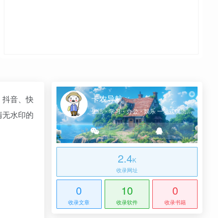
卡农导航
、抖音、快
生活・学习・办公・娱乐 一站式优质网址导航
清无水印的
2.4
K
收录网址
0
10
0
收录文章
收录软件
收录书籍