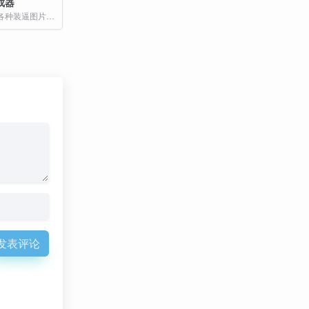
成器
在线免费生成各种装逼图片,装逼在线生成器,凡尔赛图片,火车票生成器,装逼神器小助,装逼助手,整蛊专家,一键生成朋友圈装逼图片
发表评论