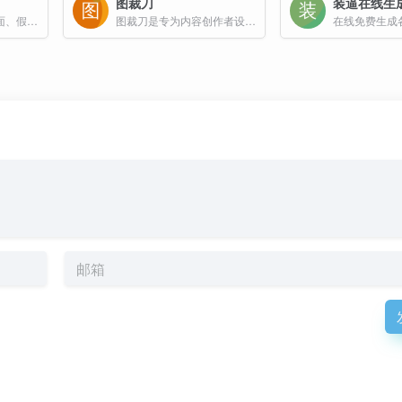
图裁刀
装逼在线生
可以模拟系统崩溃界面、假装安装系统、黑客打字模拟器、假病毒显示等，伪装黑客页面
图裁刀是专为内容创作者设计的在线图片裁剪工具，支持JPG、PNG、WebP、HEIC格式，内置各大社交媒体平台预设尺寸，让分辨率和宽高比不再成为您的困扰。