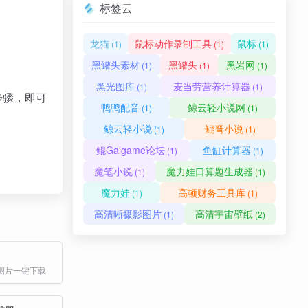
标签云
龙猫
鼠标动作录制工具
鼠标
(1)
(1)
(1)
黑罐头素材
黑罐头
黑岩网
(1)
(1)
(1)
黑光图库
麦当劳营养计算器
(1)
(1)
步骤，即可
鸭鸭配音
鲸云轻小说网
(1)
(1)
鲸云轻小说
鲲弩小说
(1)
(1)
鲲Galgame论坛
鱼缸计算器
(1)
(1)
魔笔小说
魔力娃口算题生成器
(1)
(1)
魔力娃
高顿财务工具库
(1)
(1)
高清晰摄影图片
高清宇宙壁纸
(1)
(2)
图片一键下载