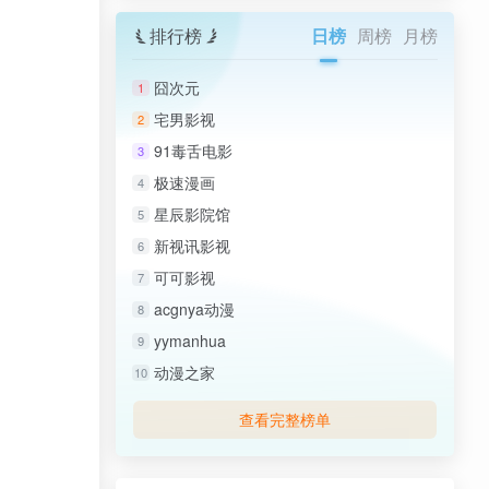
排行榜
日榜
周榜
月榜
囧次元
1
宅男影视
2
91毒舌电影
3
极速漫画
4
星辰影院馆
5
新视讯影视
6
可可影视
7
acgnya动漫
8
yymanhua
9
动漫之家
10
查看完整榜单