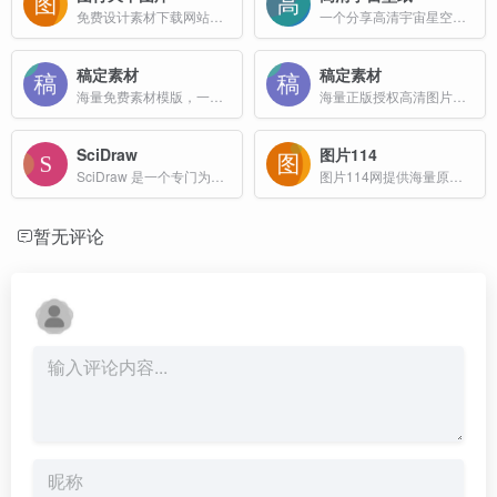
免费设计素材下载网站，平面设计模板素材中国共享平台
一个分享高清宇宙星空图片的网站
稿定素材
稿定素材
海量免费素材模版，一站式AI创作和设计平台！
海量正版授权高清图片、平面模板、免抠元素等必备素材库；
SciDraw
图片114
SciDraw 是一个专门为科学研究和学术写作提供高质量插图素材的网站
图片114网提供海量原创素材,包括设计作品下载，ppt模板，画册封面，字体下载，淘宝素材，视频素材，3D素材，模板素材，装饰画，背景墙!
暂无评论