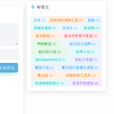
标签云
龙猫
鼠标动作录制工具
鼠标
(1)
(1)
(1)
黑罐头素材
黑罐头
黑岩网
(1)
(1)
(1)
黑光图库
麦当劳营养计算器
(1)
(1)
鸭鸭配音
鲸云轻小说网
(1)
(1)
鲸云轻小说
鲲弩小说
(1)
(1)
鲲Galgame论坛
鱼缸计算器
(1)
(1)
发表评论
魔笔小说
魔力娃口算题生成器
(1)
(1)
魔力娃
高顿财务工具库
(1)
(1)
高清晰摄影图片
高清宇宙壁纸
(1)
(2)