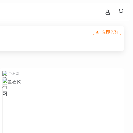
立即入驻
邑石网