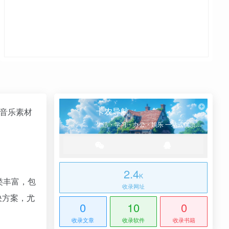
卡农导航
、音乐素材
生活・学习・办公・娱乐 一站式优质网址导航
2.4
K
类丰富，包
收录网址
决方案，尤
0
10
0
收录文章
收录软件
收录书籍