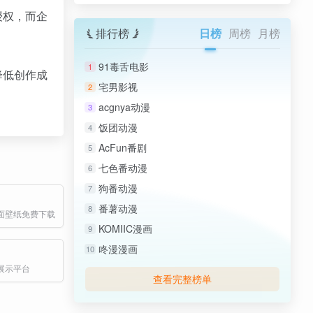
授权，而企
排行榜
日榜
周榜
月榜
91毒舌电影
1
降低创作成
宅男影视
2
acgnya动漫
3
饭团动漫
4
AcFun番剧
5
七色番动漫
6
狗番动漫
7
番薯动漫
8
面壁纸免费下载
KOMIIC漫画
9
咚漫漫画
10
展示平台
查看完整榜单