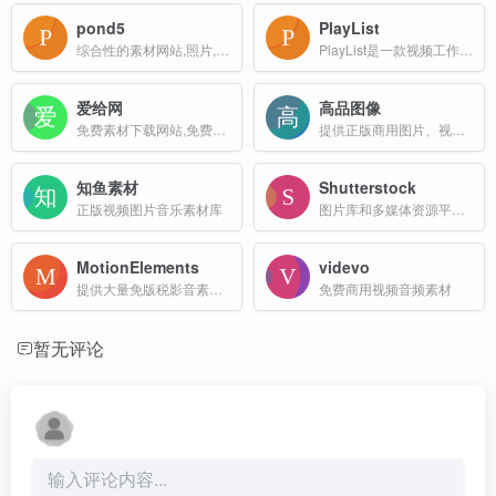
pond5
PlayList
综合性的素材网站,照片,插画,音乐,音效,AE模板,3D模型和视频等
PlayList是一款视频工作者素材平台网站。涵盖音乐、音效、视频、AI语音四个种类的内容资源，一站式解决视频工作者的素材需求。海量库存资源，覆盖多数业务场景，每次下载均提供正...
爱给网
高品图像
免费素材下载网站,免费提供免费的音效配乐|3D模型|视频|游戏素材资源下载
提供正版商用图片、视频、音乐数字版权服务
知鱼素材
Shutterstock
正版视频图片音乐素材库
图片库和多媒体资源平台，提供高质量的图片、视频、音乐和模板素材等资源
MotionElements
videvo
提供大量免版税影音素材的在线平台，适用于视频创作者、自由职业者和设计师等用户
免费商用视频音频素材
暂无评论