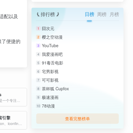
排行榜
日榜
周榜
月榜
端适配以及
。
囧次元
1
樱之空动漫
2
供了便捷的
YouTube
3
我爱漫画吧
4
91毒舌电影
5
宅男影视
6
可可影视
7
茶杯狐 Cupfox
8
s
极速漫画
9
“Healthicons”是一个专注于健康和医疗领域相关图标的资源库，其图标设计精美、风格统一，适用于医疗网站、应用程序和印刷品等场景。
78动漫
10
索引擎
查看完整榜单
精选集合Flaticon、Iconfinder、Icons8等多个优质图标库，30,000+图标素材，支持PNG/SVG等格式下载