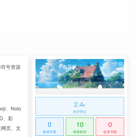
卡农导航
情符号资源
生活・学习・办公・娱乐 一站式优质网址导航
2.4
K
ji、Noto
收录网址
D、彩
0
10
0
在网页、文
收录文章
收录软件
收录书籍