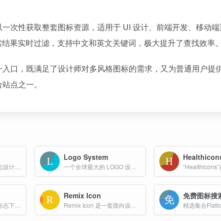
，用户可以一次性获取整套图标资源，适用于 UI 设计、前端开发、移动
索结果实时过滤，支持中文和英文关键词，极大提升了查找效率
号集中到同一入口，既满足了设计师对多风格图标的需求，又为普通用户提
聚合站点之一。
Logo System
Healthicon
专注于品牌标识和标志设计的网站，收录了来自全球各地的各种标志。
一个全球最大的 LOGO 设计案例库网站，为设计师和品牌提供丰富的灵感与创意平台
Remix Icon
免费图标搜
一个提供免费图标和标志下载的网站。这个网站拥有成千上万的图标和标志，适用于个人和商业用途，支持SVG、PNG、ICO、ICNS等格式。
Remix Icon 是一套面向设计师和开发者的开源图标库，由设计师精心绘制，确保每一枚图标风格一致、简洁易读。