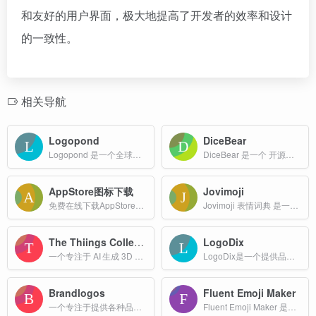
和友好的用户界面，极大地提高了开发者的效率和设计
的一致性。
相关导航
Logopond
DiceBear
Logopond 是一个全球性的在线 Logo 设计分享平台，该平台汇集了来自世界各地的设计师，提供了一个展示、分享和交流创意设计作品的社区。
DiceBear 是一个 开源的头像生成器，专为在网页、移动端或任何需要用户头像的场景下快速生成可自定义的 SVG 头像而设计
AppStore图标下载
Jovimoji
免费在线下载AppStore图标
Jovimoji 表情词典 是一个专注于 Emoji 表情符号的在线词典，致力于帮助用户更好地理解和使用表情符号
The Thiings Collection
LogoDix
一个专注于 AI 生成 3D 图标 的免费素材库，当前收录 7000 多个 3D 风格的等距插画，涵盖日常用品、电子设备、办公用品、服装、自然元素等多个主题。
LogoDix是一个提供品牌logo设计服务的平台，拥有146,676个品牌logo，涵盖4,892个品牌。提供丰富的标志资源，还允许用户上传自己的标志文件，分享和交流设计作品。
Brandlogos
Fluent Emoji Maker
一个专注于提供各种品牌标志设计和创意资源的平台
Fluent Emoji Maker 是一个在线工具自定义生成 Fluent Emojis工具。用户可以通过选择不同的面部轮廓、眼镜、嘴巴和表情/装饰等组件来“捏脸”并创建个性化表情符号。