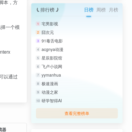
 脚本，方
排行榜
日榜
周榜
月榜
宅男影视
1
），选择一个模
囧次元
2
91毒舌电影
3
acgnya动漫
4
terx
星辰影院馆
5
飞卢小说网
6
yymanhua
7
都可以通过
极速漫画
8
动漫之家
9
研学智得AI
10
查看完整榜单
成器