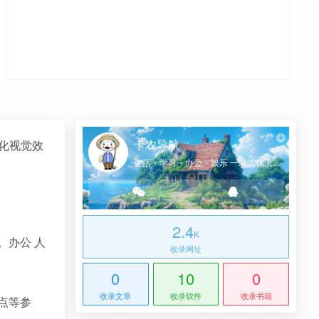
卡农导航
化视觉效
生活・学习・办公・娱乐 一站式优质网址导航
2.4
K
。办公 人
收录网址
0
10
0
收录文章
收录软件
收录书籍
点等参