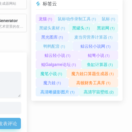
标签云
生成器网站
龙猫
鼠标动作录制工具
鼠标
(1)
(1)
(1)
Generator
专门制作故障艺术背景的在线生成器
黑罐头素材
黑罐头
黑岩网
(1)
(1)
(1)
黑光图库
麦当劳营养计算器
(1)
(1)
鸭鸭配音
鲸云轻小说网
(1)
(1)
鲸云轻小说
鲲弩小说
(1)
(1)
鲲Galgame论坛
鱼缸计算器
(1)
(1)
魔笔小说
魔力娃口算题生成器
(1)
(1)
魔力娃
高顿财务工具库
(1)
(1)
高清晰摄影图片
高清宇宙壁纸
(1)
(2)
发表评论