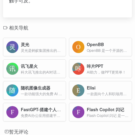
触手可及。
相关导航
灵光
OpenBB
灵光是蚂蚁集团推出的全模态通用 AI 助手平台，定位为“让复杂变简单”的智能生产力工具。
OpenBB 是一个开源的金融平台，旨在为用户提供广泛的金融数据和工具，包括股票、期权、加密货币、外汇、宏观经济、固定收益等。
讯飞星火
咔片PPT
科大讯飞推出的AI对话产品,AI助手,提供写作、绘画、搜索、问答、翻译、阅读等多种能力
AI助力，做PPT更简单！
随机图像生成器
Elisi
一款功能强大的免费 AI 随机图像生成工具，无需艺术功底即可一键创作惊艳的数字艺术、抽象背景和概念插图，为各类创作需求提供便捷解决方案。
一款面向个人和职场用户的全链路生产力工具，旨在通过“一站式”界面帮助用户实现任务管理、时间规划、习惯养成和目标拆解等多维度的自我提升。
FastGPT-搭建个人AI应用平台
Flash Copilot 闪记
免费AI办公应用搭建平台，支持可视化Workflow + 企业级知识库 + RAG检索引擎，拖拉拽即可搭建你的专属AI应用。海量模板+插件，AI应用开箱即用。
Flash Copilot 闪记 是一款以提升浏览器效率为核心的浏览器超级助手，旨在通过多种功能和优化手段，帮助用户在浏览网页时提高效率，节省时间。
暂无评论