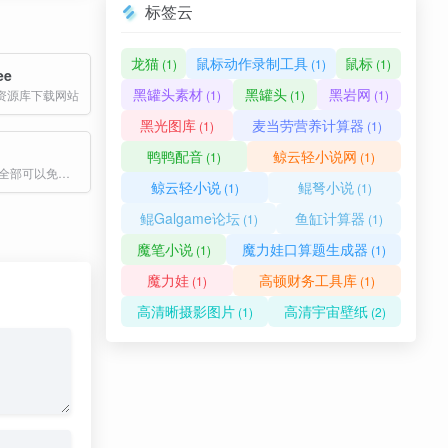
标签云
龙猫
鼠标动作录制工具
鼠标
(1)
(1)
(1)
ee
黑罐头素材
黑罐头
黑岩网
资源库下载网站
(1)
(1)
(1)
黑光图库
麦当劳营养计算器
(1)
(1)
鸭鸭配音
鲸云轻小说网
(1)
(1)
可爱插画网站,全部可以免费商用
鲸云轻小说
鲲弩小说
(1)
(1)
鲲Galgame论坛
鱼缸计算器
(1)
(1)
魔笔小说
魔力娃口算题生成器
(1)
(1)
魔力娃
高顿财务工具库
(1)
(1)
高清晰摄影图片
高清宇宙壁纸
(1)
(2)