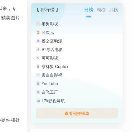
以来，专
排行榜
日榜
周榜
月榜
、精美图片
宅男影视
1
囧次元
2
樱之空动漫
3
91毒舌电影
4
可可影视
5
茶杯狐 Cupfox
6
素白白影视
7
YouTube
8
奈飞工厂
9
17k影视导航
10
查看完整榜单
种硬件和处