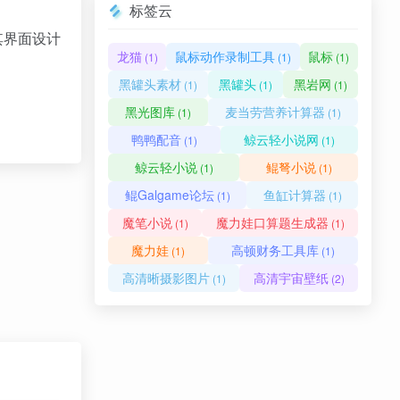
标签云
其界面设计
龙猫
鼠标动作录制工具
鼠标
(1)
(1)
(1)
黑罐头素材
黑罐头
黑岩网
(1)
(1)
(1)
黑光图库
麦当劳营养计算器
(1)
(1)
鸭鸭配音
鲸云轻小说网
(1)
(1)
鲸云轻小说
鲲弩小说
(1)
(1)
鲲Galgame论坛
鱼缸计算器
(1)
(1)
魔笔小说
魔力娃口算题生成器
(1)
(1)
魔力娃
高顿财务工具库
(1)
(1)
高清晰摄影图片
高清宇宙壁纸
(1)
(2)