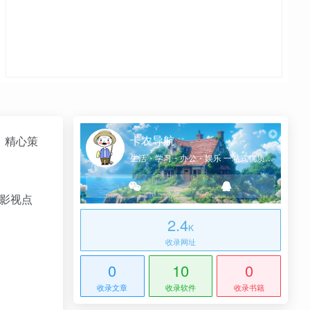
卡农导航
。精心策
生活・学习・办公・娱乐 一站式优质网址导航
的影视点
2.4
K
收录网址
0
10
0
收录文章
收录软件
收录书籍