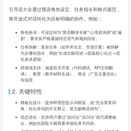
引导语大全通过预设角色设定、任务指令和格式规范，
将开放式对话转化为目标明确的协作。例如：
角色扮演：可设定AI为“英语翻译专家”“心理咨询师”或“编
剧”，要求其严格遵循特定语气和规则回应。
任务拆解：复杂任务（如学术论文、市场方案）被拆解
为步骤化指令，例如“生成文献综述→提炼核心论点→优
化表述逻辑”。
跨领域支持：涵盖技术开发（代码调试、API文档翻
译）、教育（教学材料生成）、商业（广告文案优化）
等场景。
2. 关键特性
模板化设计：提供即用型提示词框架，如“充当英英词
典：给出单词的中文释义、英文解释及例句”。
动态优化：支持用户通过“追问法”“反问法”迭代调整输
出，例如先获取大纲再要求细化章节内容。