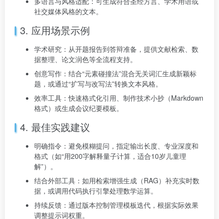
多语言与风格适配：可生成符合圣经方言、学术用语或
社交媒体风格的文本。
3. 应用场景示例
学术研究：从开题报告到答辩准备，提供文献检索、数
据整理、论文润色等全流程支持。
创意写作：结合“元素碰撞法”混合无关词汇生成新颖标
题，或通过“扩写与改写法”转换文本风格。
效率工具：快速格式化引用、制作技术小抄（Markdown
格式）或生成会议纪要模板。
4. 最佳实践建议
明确指令：避免模糊提问，指定输出长度、专业深度和
格式（如“用200字解释量子计算，适合10岁儿童理
解”）。
结合外部工具：如用检索增强生成（RAG）补充实时数
据，或调用代码执行引擎处理数学运算。
持续反馈：通过版本控制管理模板迭代，根据实际效果
调整提示词权重。