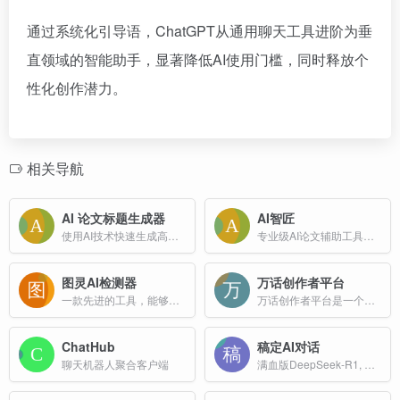
通过系统化引导语，ChatGPT从通用聊天工具进阶为垂
直领域的智能助手，显著降低AI使用门槛，同时释放个
性化创作潜力。
相关导航
AI 论文标题生成器
AI智匠
使用AI技术快速生成高质量的论文和研究标题。由Claude3.5驱动,提供多语言支持,永久免费使用。
专业级AI论文辅助工具、高质量学术文章写作
图灵AI检测器
万话创作者平台
一款先进的工具，能够准确识别和分析AI生成的文本内容。适用于教育工作者、内容创作者和AI技术爱好者。AI检测工具是免费AIGC检测系统，支持论文、自媒体、站长SEO等降AIGC率。
万话创作者平台是一个专注于角色创建与管理的在线服务平台，旨在通过AI技术帮助用户构建和细化角色设定，从而推动剧情发展。
ChatHub
稿定AI对话
聊天机器人聚合客户端
满血版DeepSeek-R1, 支持智能创意生成，提升创作效率