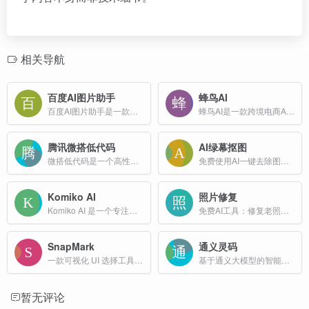
相关导航
百度AI图片助手
蜂鸟AI
百度AI图片助手是一款由百度公司推出的强大且免费的在线图像处理工具，旨在为用户提供高效、便捷的图片编辑和优化服务。
蜂鸟AI是一款跨境电商AI营销工具，包括AI翻译、AI图片创作、AI文案写作以及AI图片编辑等，支持多语言版本转换、智能商拍、场景替换等功能。
腾讯微搭低代码
AI绿幕抠图
微搭低代码是一个高性能的低代码开发平台，用户可通过拖拽式开发，可视化配置构建 PC Web、H5 和小程序应用。
免费使用AI一键去除图片绿幕背景！独有的橡皮擦工具可助您轻松修复发丝等细节，获得完美无瑕的抠图效果。适合人像、商品图，在线使用，无需注册。
Komiko AI
照片修复
Komiko AI 是一个专注于AI创作的平台，旨在帮助用户通过AI技术创作漫画、动漫、角色和故事。
免费AI工具：修复老照片、黑白照片上色、移除背景、创建3D模型。使用photorepair.io即时增强您的照片。
SnapMark
通义灵码
一款可视化 UI 选择工具，通过浏览器扩展捕获网页元素的 DOM、CSS、可访问性信息等，帮助 AI（如 GPT、Claude）精准理解开发者的 UI 修改意图，从而生成符合预期的代码。
基于通义大模型的智能编程辅助工具
暂无评论