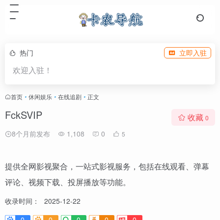
热门
立即入驻
欢迎入驻！
首页
•
休闲娱乐
•
在线追剧
•
正文
FckSVIP
收藏
0
8个月前发布
1,108
0
5
提供全网影视聚合，一站式影视服务，包括在线观看、弹幕
评论、视频下载、投屏播放等功能。
收录时间：
2025-12-22
0
0
0
0
0