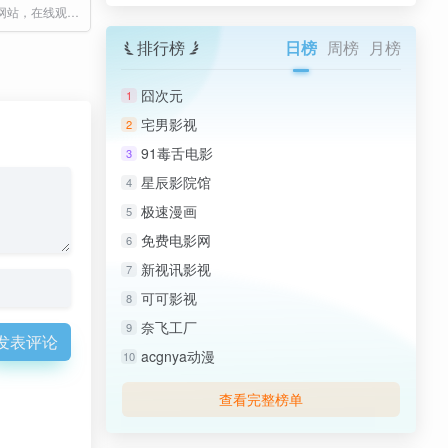
免费在线影视网站，在线观看电影电视剧综艺动漫短剧等内容
排行榜
日榜
周榜
月榜
囧次元
1
宅男影视
2
91毒舌电影
3
星辰影院馆
4
极速漫画
5
免费电影网
6
新视讯影视
7
可可影视
8
奈飞工厂
9
发表评论
acgnya动漫
10
查看完整榜单