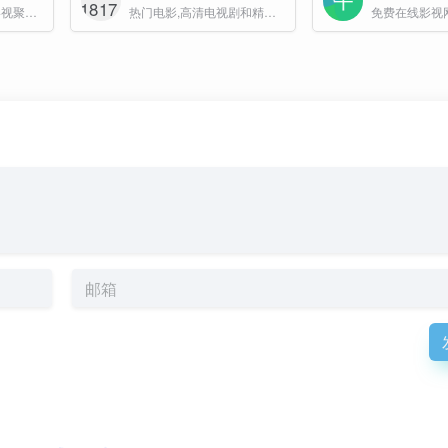
Moovie 是一个全网影视聚合搜索网站，支持一键搜索各大资源平台的电影、电视剧和综艺节目，让你轻松找到想看的影片。首页实时更新豆瓣热门影视榜单，无需注册，即搜即看。
热门电影,高清电视剧和精彩短剧在线观看