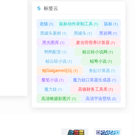
标签云
龙猫
鼠标动作录制工具
鼠标
(1)
(1)
(1)
黑罐头素材
黑罐头
黑岩网
(1)
(1)
(1)
黑光图库
麦当劳营养计算器
(1)
(1)
鸭鸭配音
鲸云轻小说网
(1)
(1)
鲸云轻小说
鲲弩小说
(1)
(1)
鲲Galgame论坛
鱼缸计算器
(1)
(1)
魔笔小说
魔力娃口算题生成器
(1)
(1)
魔力娃
高顿财务工具库
(1)
(1)
高清晰摄影图片
高清宇宙壁纸
(1)
(2)