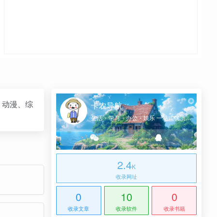
、动漫、综
卡农导航
生活・学习・办公・娱乐 一站式优质网址导航
2.4
K
收录网址
0
10
0
收录文章
收录软件
收录书籍