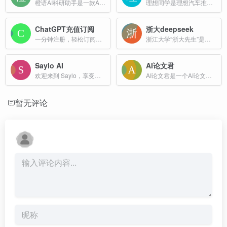
橙语AI科研助手是一款AI论文写作工具，提供撰写论文的全面指导,包括图表、表格、公式等方面的建议，旨在帮助高校学生、科研人员和学术工作者高效生成各类学术论文。
理想同学是理想汽车推出的一款基于自研大模型Mind GPT开发的AI智能助手，旨在为用户提供全方位的智能服务。核心功能包括知识问答、视觉感知、语音交互以及联网搜索等。
ChatGPT充值订阅
浙大deepseek
一分钟注册，轻松订阅海外线上服务
浙江大学“浙大先生”是一款基于DeepSeek V3和R1模型的深度融合智能体平台，旨在为全国高校师生提供教学、科研和生活场景的全方位AI服务。
Saylo AI
AI论文君
欢迎来到 Saylo，享受身临其境的角色 AI 聊天、互动 AI 故事游戏，点燃您的想象力
AI论文君是一个AI论文辅助写作工具，可一键生成论文选题、开题报告、论文大纲、论文全文、中期报告、答辩PPT等。
暂无评论