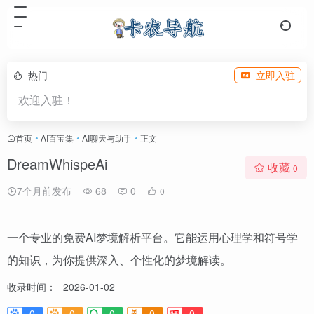
热门
立即入驻
欢迎入驻！
首页
•
AI百宝集
•
AI聊天与助手
•
正文
DreamWhispeAi
收藏
0
7个月前发布
68
0
0
一个专业的免费AI梦境解析平台。它能运用心理学和符号学
的知识，为你提供深入、个性化的梦境解读。
收录时间：
2026-01-02
0
0
0
0
0