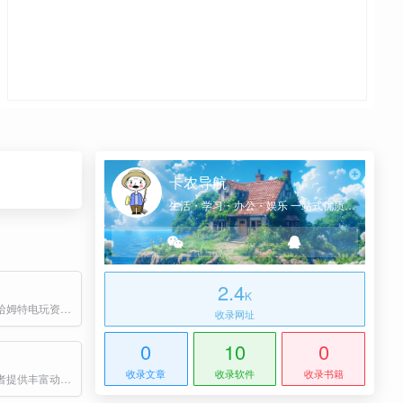
卡农导航
生活・学习・办公・娱乐 一站式优质网址导航
2.4
K
中国台湾省巴哈姆特电玩资讯站推出的正版授权动画播放平台
收录网址
0
10
0
收录文章
收录软件
收录书籍
为二次元爱好者提供丰富动漫资源的平台