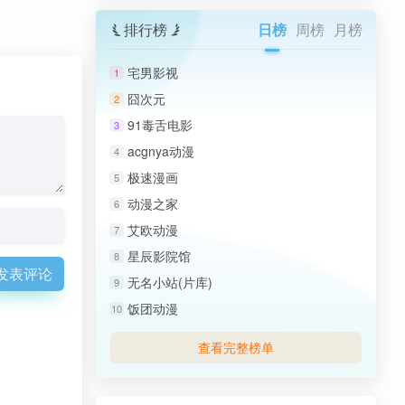
排行榜
日榜
周榜
月榜
宅男影视
1
囧次元
2
91毒舌电影
3
acgnya动漫
4
极速漫画
5
动漫之家
6
艾欧动漫
7
星辰影院馆
8
发表评论
无名小站(片库)
9
饭团动漫
10
查看完整榜单