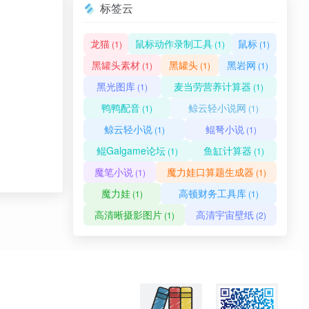
标签云
龙猫
鼠标动作录制工具
鼠标
(1)
(1)
(1)
黑罐头素材
黑罐头
黑岩网
(1)
(1)
(1)
黑光图库
麦当劳营养计算器
(1)
(1)
鸭鸭配音
鲸云轻小说网
(1)
(1)
鲸云轻小说
鲲弩小说
(1)
(1)
鲲Galgame论坛
鱼缸计算器
(1)
(1)
魔笔小说
魔力娃口算题生成器
(1)
(1)
魔力娃
高顿财务工具库
(1)
(1)
高清晰摄影图片
高清宇宙壁纸
(1)
(2)