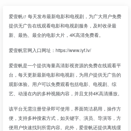
爱壹帆
每天发布最新电影和电视剧，为广大用户免费
提供无广告在线观看电影和电视剧服务，及时收录最
新、最热、最全的电影大片，4K高清免费看。
爱壹帆官网入口网址：https://www.iyf.lv/
爱壹帆是一个提供海量高清影视资源的免费在线观看平
台，每天更新最新电影和电视剧，为用户提供无广告的
观影体验。用户可以免费观看包括电影、电视剧、综
艺、动漫在内的多种视频内容，并且支持4K高清播放。
该平台无需注册登录即可使用，界面简洁易用，操作方
便，支持多种搜索方式，如关键字、演员、导演等，方
便用户快速找到所需内容。此外，爱壹帆还提供离线缓