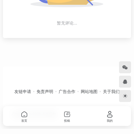
暂无评论...
友链申请
免责声明
广告合作
网站地图
关于我们
Copyright © 2026
卡农导航
首页
投稿
我的