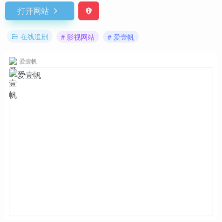
打开网站
在线追剧
# 影视网站
# 爱壹帆
爱壹帆