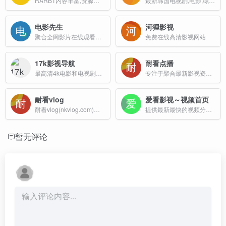
RARBT内容丰富,资源全面,提供豆瓣高评分最新电影4K蓝光
最新韩国电视剧,电影,综艺,韩剧TV
电影先生
河狸影视
聚合全网影片在线观看网站
免费在线高清影视网站
17k影视导航
耐看点播
最高清4k电影和电视剧同步更新|免费在线观看
专注于聚合最新影视资源的在线观看平台
耐看vlog
爱看影视～视频首页
耐看vlog(nkvlog.com)聚合最新电影、电视剧、综艺、动漫、在线观看网站平台。做到最新、最快、最全的电影电视剧在线播放平台网站
提供最新最快的视频分享数据
暂无评论