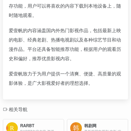
存功能，用户可以将喜欢的内容下载到本地设备上，随
时随地观看。
爱壹帆的内容涵盖国内外热门影视作品，包括最新上映
的电影、经典老剧、热播电视剧以及各种综艺节目和动
漫作品。平台还具备智能推荐功能，根据用户的观看历
史和偏好，推荐优质影视内容。
爱壹帆致力于为用户提供一个清爽、便捷、高质量的观
影体验，是广大影视爱好者的理想选择。
相关导航
RARBT
韩剧网