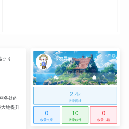
卡农导航
索
引
生活・学习・办公・娱乐 一站式优质网址导航
2.4
K
联网各处的
收录网址
极大地提升
0
10
0
收录文章
收录软件
收录书籍