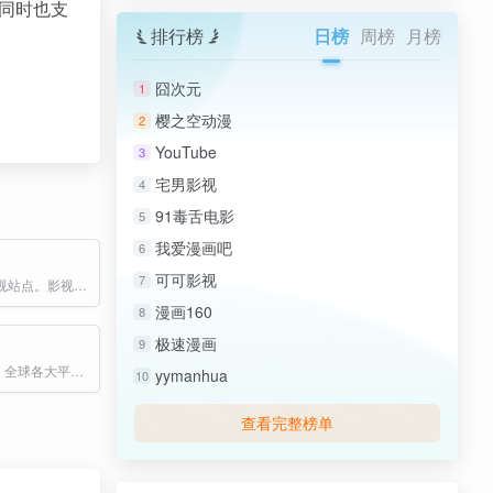
同时也支
排行榜
日榜
周榜
月榜
囧次元
1
樱之空动漫
2
YouTube
3
宅男影视
4
91毒舌电影
5
我爱漫画吧
6
可可影视
7
简单干净的影视站点。影视资源手动归类整理，只为让用户搜索时有更好的体验。网站无广告，界面干净整洁。3条蓝光线路，多条资源站线路供观影。
漫画160
8
极速漫画
9
免费影视app，全球各大平台影视永久免费看
yymanhua
10
查看完整榜单