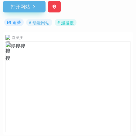
打开网站
追番
# 动漫网站
# 漫搜搜
漫搜搜