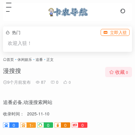
热门
立即入驻
欢迎入驻！
首页
•
休闲娱乐
•
追番
•
正文
漫搜搜
收藏
0
9个月前发布
87
0
0
追番必备,动漫搜索网站
收录时间：
2025-11-10
0
1-
0
0
0