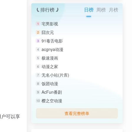
排行榜
日榜
周榜
月榜
宅男影视
1
囧次元
2
91毒舌电影
3
acgnya动漫
4
极速漫画
5
动漫之家
6
无名小站(片库)
7
饭团动漫
8
AcFun番剧
9
樱之空动漫
10
查看完整榜单
用户可以享