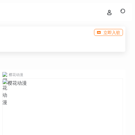
立即入驻
樱花动漫