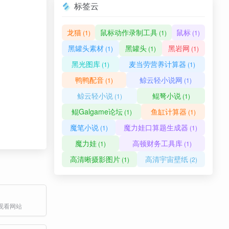
标签云
龙猫
鼠标动作录制工具
鼠标
(1)
(1)
(1)
黑罐头素材
黑罐头
黑岩网
(1)
(1)
(1)
黑光图库
麦当劳营养计算器
(1)
(1)
鸭鸭配音
鲸云轻小说网
(1)
(1)
鲸云轻小说
鲲弩小说
(1)
(1)
鲲Galgame论坛
鱼缸计算器
(1)
(1)
魔笔小说
魔力娃口算题生成器
(1)
(1)
魔力娃
高顿财务工具库
(1)
(1)
高清晰摄影图片
高清宇宙壁纸
(1)
(2)
观看网站