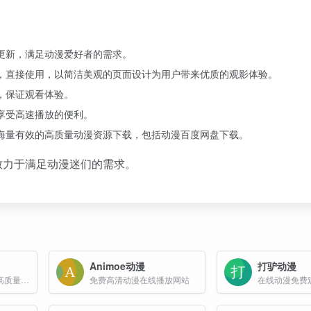
更新，满足动漫爱好者的需求。
，直接使用，以简洁美观的页面设计为用户带来优质的观影体验。
，保证观看体验。
享受高速播放的便利。
海量有效的高质量动漫资源下载，包括动漫百度网盘下载。
致力于满足动漫迷们的需求。
Animoe动漫
打驴动漫
一个专注于提供海量高质量动漫资源的在线平台
免费高清动漫在线播放网站
在线动漫免费