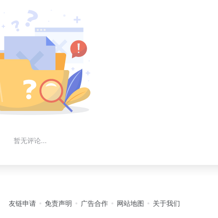
暂无评论...
友链申请
免责声明
广告合作
网站地图
关于我们