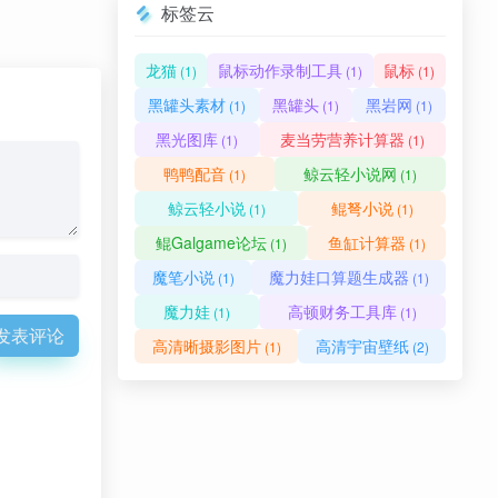
标签云
龙猫
鼠标动作录制工具
鼠标
(1)
(1)
(1)
黑罐头素材
黑罐头
黑岩网
(1)
(1)
(1)
黑光图库
麦当劳营养计算器
(1)
(1)
鸭鸭配音
鲸云轻小说网
(1)
(1)
鲸云轻小说
鲲弩小说
(1)
(1)
鲲Galgame论坛
鱼缸计算器
(1)
(1)
魔笔小说
魔力娃口算题生成器
(1)
(1)
魔力娃
高顿财务工具库
(1)
(1)
发表评论
高清晰摄影图片
高清宇宙壁纸
(1)
(2)