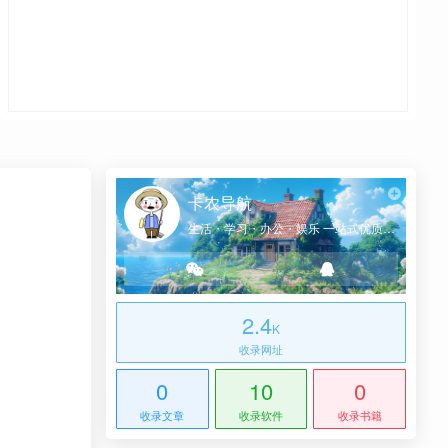
卡农导航
生活・学习・办公・娱乐 一站式优质网址导航
2.4
K
收录网址
0
10
0
收录文章
收录软件
收录书籍