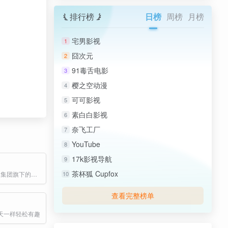
排行榜
日榜
周榜
月榜
宅男影视
1
囧次元
2
91毒舌电影
3
樱之空动漫
4
可可影视
5
素白白影视
6
奈飞工厂
7
YouTube
8
17k影视导航
9
茶杯狐 Cupfox
QQ阅读是阅文集团旗下的重要在线阅读平台
10
查看完整榜单
天一样轻松有趣