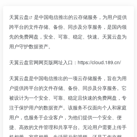
天翼云盘
是中国电信推出的云存储服务，为用户提供
跨平台的文件存储、备份、同步及分享服务，是国内领
先的免费网盘，安全、可靠、稳定、快速。天翼云盘为
用户守护数据资产。
天翼云盘官网网页版网址入口：https://cloud.189.cn/
天翼云盘是中国电信推出的一项云存储服务，旨在为用
户提供跨平台的文件存储、备份、同步及分享服务。它
被设计为一个安全、可靠、稳定且快速的免费网盘，专
注于保护用户的数据资产。该服务不仅面向个人和家庭
用户，也服务于企业客户，为他们提供一个安全、便
捷、高效的文件管理和共享平台。无论用户需要上传手
机相册、家庭相册、生活照片和视频，还是工作文档、