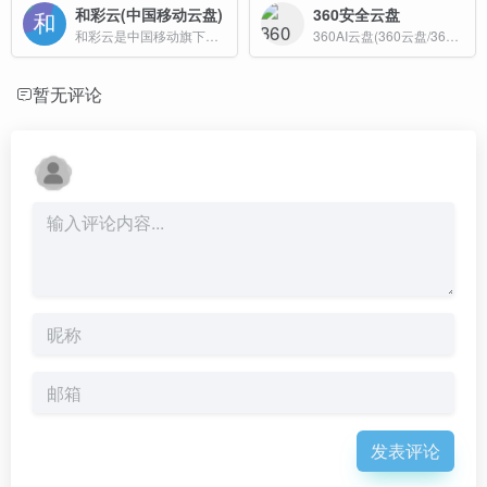
和彩云(中国移动云盘)
360安全云盘
和彩云是中国移动旗下的云盘服务
360AI云盘(360云盘/360安全云盘)旨在为用户提供安全、便捷且高效的文件存储与管理服务。360AI云盘核心功能包括超大存储空间、多端同步、自动备份、在线编辑以及AI智能服务等。
暂无评论
发表评论