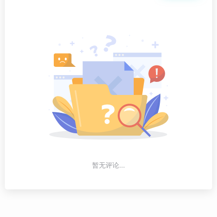
暂无评论...