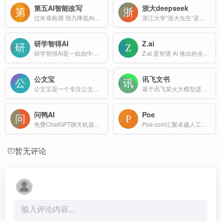
第五AI智能改写
浙大deepseek
过朱雀检测 强力降低AI痕迹 · 解除文章限流，轻松写出10W+爆文
浙江大学“浙大先生”是一款基于DeepSeek V3和R1模型的深度融合智能体平台，旨在为全国高校师生提供教学、科研和生活场景的全方位AI服务。
研学智得AI
Z.ai
研学智得AI是一款由中国知网推出的AI学术研究辅助工具，结合了知网丰富的文献资源，为用户提供从文献检索、阅读到写作的一站式服务，适用于论文写作、教学设计、行业调研等多种场景。
Z.ai 是智谱 AI 推出的全新模型体验平台，作为智谱面向全球打造的人工智能体验平台，旨在为用户带来高效且强大的 AI 交互感受。
公文宝
讯飞文书
公文宝是一个专注公文写作的AI工具，拥有公文内容权威供给、公文内容决策辅助、公文内容自动生成、公文内容AI审核四项领域拥有核心能力
基于讯飞星火大模型进行文书数据定制训练，面向文书写作群体推出的一款AI材料写作平台
问鸭AI
Poe
免费ChatGPT聊天机器人,AI对话机器人平台
Poe.com汇聚卓越人工智能，一站式体验。探索 GPT-4.5、Claude 3.7 Sonnet、DeepSeek-R1、Runway、ElevenLabs 以及数百万其他产品。
暂无评论