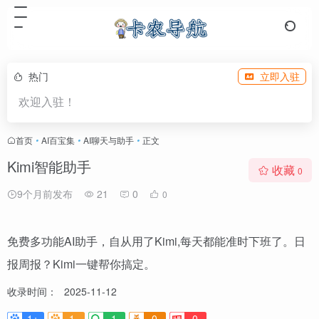
热门
立即入驻
欢迎入驻！
首页
•
AI百宝集
•
AI聊天与助手
•
正文
Kimi智能助手
收藏
0
9个月前发布
21
0
0
免费多功能AI助手，自从用了Kimi,每天都能准时下班了。日
报周报？Kimi一键帮你搞定。
收录时间：
2025-11-12
1+
1-
1
0
0