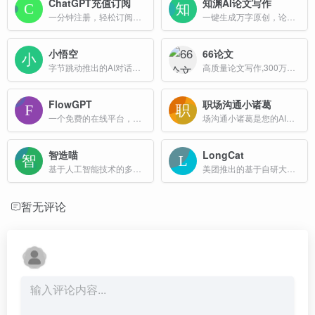
ChatGPT充值订阅
知渊AI论文写作
一分钟注册，轻松订阅海外线上服务
一键生成万字原创，论文写作辅助神器，专为论文而生。
小悟空
66论文
字节跳动推出的AI对话助手和个人助理
高质量论文写作,300万大学生都在用的AI写作平台
FlowGPT
职场沟通小诸葛
一个免费的在线平台，用户可以与各种AI角色和应用进行互动聊天
场沟通小诸葛是您的AI沟通助手,帮助优化工作中的表达方式,提升沟通技巧,特别是向上管理场景。一键优化职场对话,让每句话都更有力量。
智造喵
LongCat
基于人工智能技术的多功能平台，AI聊天、写作、绘画等多个领域
美团推出的基于自研大模型Longcat对话助手网页版
暂无评论