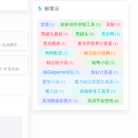
标签云
龙猫
鼠标动作录制工具
鼠标
(1)
(1)
(1)
黑罐头素材
黑罐头
黑岩网
(1)
(1)
(1)
黑光图库
麦当劳营养计算器
(1)
(1)
VOICEVOX是一款免费开源的日语文本转语音（TTS）软件，由日本开发，支持多种语言和语音角色，广泛应用于内容创作、教育、娱乐等领域。
鸭鸭配音
鲸云轻小说网
(1)
(1)
鲸云轻小说
鲲弩小说
(1)
(1)
Songdio 是一个 AI 音乐创作平台，旨在为用户提供一站式的音乐创作体验。用户可以通过 Songdio 发现流行的、最新的和随机的 AI 生成的歌曲。
鲲Galgame论坛
鱼缸计算器
(1)
(1)
魔笔小说
魔力娃口算题生成器
(1)
(1)
魔力娃
高顿财务工具库
(1)
(1)
高清晰摄影图片
高清宇宙壁纸
(1)
(2)