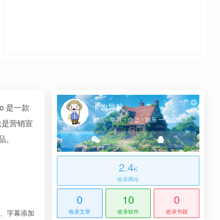
卡农导航
o 是一款
生活・学习・办公・娱乐 一站式优质网址导航
论是营销宣
品。
2.4
K
收录网址
0
10
0
收录文章
收录软件
收录书籍
音、字幕添加