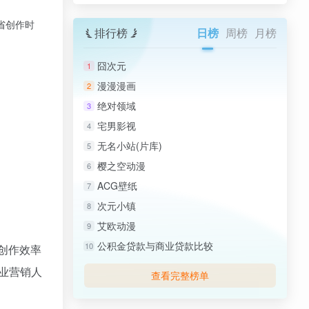
省创作时
排行榜
日榜
周榜
月榜
囧次元
1
漫漫漫画
2
绝对领域
3
宅男影视
4
无名小站(片库)
5
樱之空动漫
6
ACG壁纸
7
次元小镇
8
艾欧动漫
9
公积金贷款与商业贷款比较
10
创作效率
业营销人
查看完整榜单