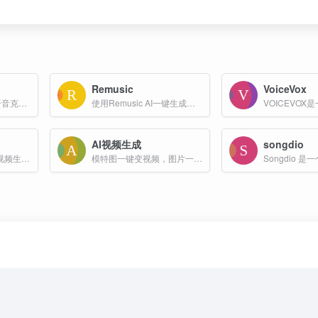
Remusic
VoiceVox
Voicv 是一个尖端的语音克隆平台，能够将用户的语音快速转化为数字资产。其主要特点包括零样本语音克隆、多语言支持、实时处理、高准确性和跨平台支持等。
使用Remusic AI一键生成自己独有的歌曲和音乐，可以定义歌词和风格，如国风、Rap和摇滚等，人人都是音乐歌曲创作者。
AI视频生成
songdio
一款基于扩散模型的视频生成框架，专注于生成高质量、定制化的舞蹈视频
模特图一键变视频，图片一键生成视频工具