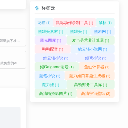
标签云
龙猫
鼠标动作录制工具
鼠标
(1)
(1)
(1)
黑罐头素材
黑罐头
黑岩网
(1)
(1)
(1)
黑光图库
麦当劳营养计算器
(1)
(1)
免费生成图片,阿里旗下堆友推出的多风格AI绘画生成器
鸭鸭配音
鲸云轻小说网
(1)
(1)
鲸云轻小说
鲲弩小说
(1)
(1)
NiceVoice是一款免费的AI声音克隆工具,能够通过人工智能技术快速生成和克隆各种声音。支持多种用途,如配音,语音合成,语音助手等。该工具操作简单,效果显著,适合内容创作者使用。
鲲Galgame论坛
鱼缸计算器
(1)
(1)
魔笔小说
魔力娃口算题生成器
(1)
(1)
魔力娃
高顿财务工具库
(1)
(1)
高清晰摄影图片
高清宇宙壁纸
(1)
(2)