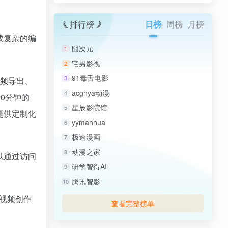
排行榜
日榜
周榜
月榜
成复杂的编
囧次元
1
宅男影视
2
91毒舌电影
3
视频导出、
acgnya动漫
4
0分钟的
星辰影院馆
5
，提供定制化
yymanhua
6
极速漫画
7
动漫之家
8
以通过访问
研学智得AI
9
腾讯智影
10
的视频创作
查看完整榜单