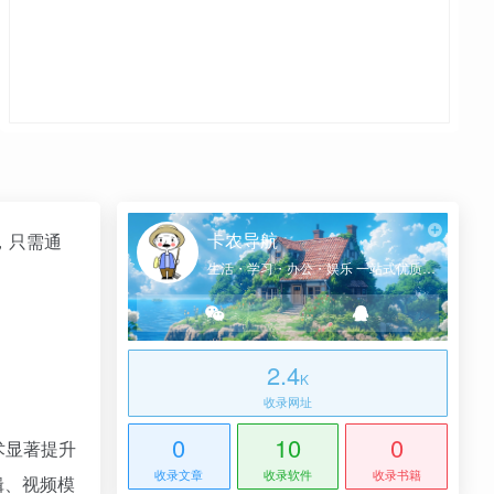
卡农导航
，只需通
生活・学习・办公・娱乐 一站式优质网址导航
2.4
K
收录网址
0
10
0
术显著提升
收录文章
收录软件
收录书籍
辑、视频模