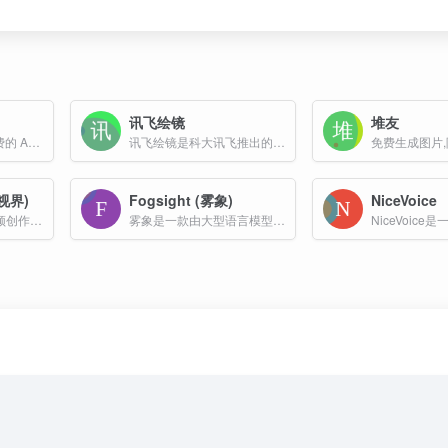
讯飞绘镜
堆友
AI Singing 是一个免费的 AI 歌声生成器，用户可以通过输入歌词并点击“生成”来制作人工智能歌声。该工具将用户的歌词转换为音乐，支持多种音乐风格和节奏。
讯飞绘镜是科大讯飞推出的一款基于人工智能技术的AI视频创作平台，旨在简化视频创作流程，帮助用户将创意快速转化为高质量的视频内容。
动视界)
Fogsight (雾象)
NiceVoice
一款解决跨境电商视频创作的平台，利用多语种翻译、语音合成、语音识别、大模型等技术，提供视频配音、视频翻译、文本配音等业务，让带货视频、产品视频、选窜视频的创作更简单更高效
雾象是一款由大型语言模型（LLM）驱动的动画引擎 agent 。用户输入抽象概念或词语，雾象会将其转化为高水平的生动动画。