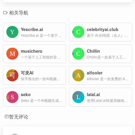
相关导航
Yescribe.ai
celebrityai.club
Yescribe.ai 是一个基于人工智能技术的音频和视频转录服务，旨在为用户提供高效、准确且多语言支持的转录体验。
基于 AI 的明星（名人）视频与语音生成平台。用户只需选择想要的明星、设定使用场景并输入文字，即可在几秒钟内生成高清、逼真的名人视频或语音片段。
musichero
Chillin
一个基于人工智能的音乐生成平台，允许用户通过简单的文本提示生成高质量的音乐作品。该平台支持多种音乐风格，包括流行、古典、摇滚等，并提供免费在线服务。
Chillin是一款基于人工智能的视频和动画编辑工具，旨在为用户提供高效、便捷的视频和动画创作体验。
可灵AI
aifooler
快手推出的一款AI视频生成工具
aifooler 是一款免费的 AI 人声伴奏分离工具，无需安装，打开网页即可使用。
seko
lalal.ai
Seko 是一个AI视频生成平台，旨在帮助用户轻松创建专业级的视频内容。为用户提供高效、便捷的视频制作工具，无需复杂的视频编辑技能即可快速生成高质量的视频内容。
使用Lalal.ai快速准确地分割人声和器乐曲目，用Lalal.ai快速准确地分割声乐和器乐轨道。上传任何音频文件，并在几秒钟内收到高质量的提取轨道。
暂无评论