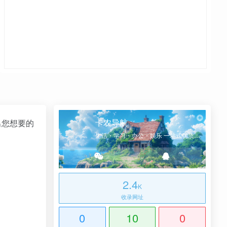
卡农导航
出您想要的
生活・学习・办公・娱乐 一站式优质网址导航
2.4
K
收录网址
0
10
0