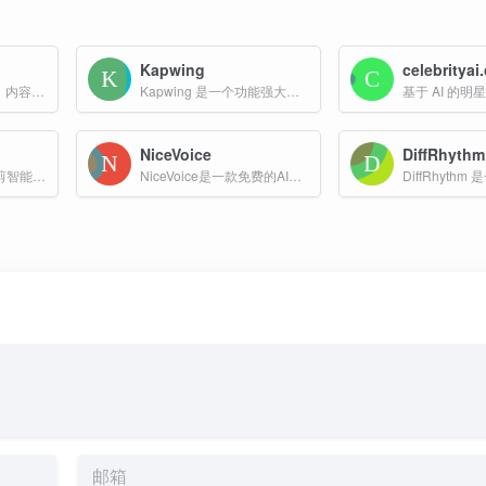
Kapwing
celebrityai
AI音视频转录与总结，内容学习效率 x10！视频/音频图文转录、翻译、总结，思维导图大纲，讲座、播客、访谈、会议转录和总结
Kapwing 是一个功能强大的在线视频编辑和内容创作平台，主要通过人工智能技术简化视频制作流程，适合个人用户、内容创作者、教育者和企业用户等多种用户群体。
NiceVoice
DiffRhythm
团队快剪是一款由闪剪智能开发的AI视频创作系统，专为团队带货和短视频营销设计。
NiceVoice是一款免费的AI声音克隆工具,能够通过人工智能技术快速生成和克隆各种声音。支持多种用途,如配音,语音合成,语音助手等。该工具操作简单,效果显著,适合内容创作者使用。