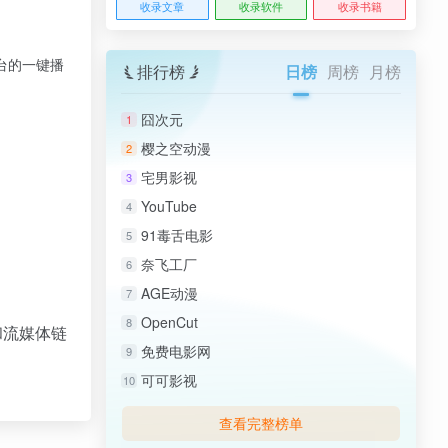
收录文章
收录软件
收录书籍
平台的一键播
排行榜
日榜
周榜
月榜
囧次元
1
樱之空动漫
2
宅男影视
3
YouTube
4
91毒舌电影
5
奈飞工厂
6
AGE动漫
7
OpenCut
8
和流媒体链
免费电影网
9
可可影视
10
查看完整榜单