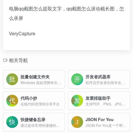
电脑qq截图怎么提取文字，qq截图怎么滚动截长图，怎
么录屏
VeryCapture
相关导航
批量创建文件夹
开发者武器库
Windows 批处理脚本生成器，专注于“批量创建文件夹”的在线工具网站，提供即点即用的本地批处理脚本生成服务。
程序员开发者在线专业工具箱
代码小抄
发票排版助手
在线代码管理和分享平台
支持PDF、PNG、JPG，拖拽排序，批量排版，100%数据安全，免登录免费使用！
快捷键备忘录
JSON For You
通过提供常用快捷键的快速访问来帮助用户提高生产力
JSON For You是一个帮助用户更高效地处理和分析JSON数据的工具。功能覆盖了数据可视化、比较、命令处理、格式化、验证等多个方面，适合开发人员、数据分析师等用户使用。