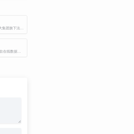
iTerms是法大大集团旗下法律子品牌，基于最先进的大语言模型(LLM)、专业的法律知识库和强大的智能体架构，帮助企业扫清合规障碍，筑牢风控防线，成为您企业专属的AI法律顾问。
Infogram 是一款在线数据可视化工具，广泛用于创建信息图表、报告和地图等可视化内容。它提供直观的界面和丰富的功能，帮助用户将复杂数据转化为引人入胜的视觉内容。