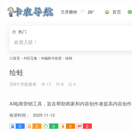
首页
兰开斯特
26°
热门
欢迎入驻！
首页
•
AI百宝集
•
AI编程与创意
•
绘蛙
绘蛙
9个月前发布
17
0
0
AI电商营销工具，旨在帮助商家和内容创作者提高内容创
收录时间：
2025-11-12
0
2
0
0
0