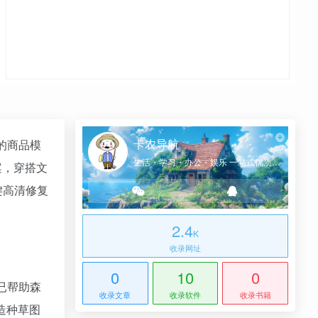
卡农导航
的商品模
生活・学习・办公・娱乐 一站式优质网址导航
案，穿搭文
键高清修复
2.4
K
收录网址
0
10
0
已帮助森
收录文章
收录软件
收录书籍
造种草图