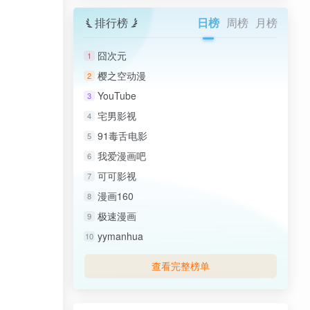
排行榜
日榜
周榜
月榜
囧次元
1
樱之空动漫
2
YouTube
3
宅男影视
4
91毒舌电影
5
我爱漫画吧
6
可可影视
7
漫画160
8
极速漫画
9
yymanhua
10
查看完整榜单