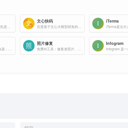
文心快码
iTerms
Immersity AI平台利用先进的神经深度引擎技术，能够快速生成高质量的深度图，从而将二维平面内容转化为具有深度和动态效果的三维内容，为用户提供前所未有的视觉体验。
百度基于文心大模型研发的编程辅助工具，可提供自动代码生成、单元测试生成、注释生成以及智能问答等功能
照片修复
Infogram
免费AI照片转手绘转换器，将任何照片转换为美丽的艺术绘画。即时结果，多种艺术风格。
免费AI工具：修复老照片、黑白照片上色、移除背景、创建3D模型。使用photorepair.io即时增强您的照片。