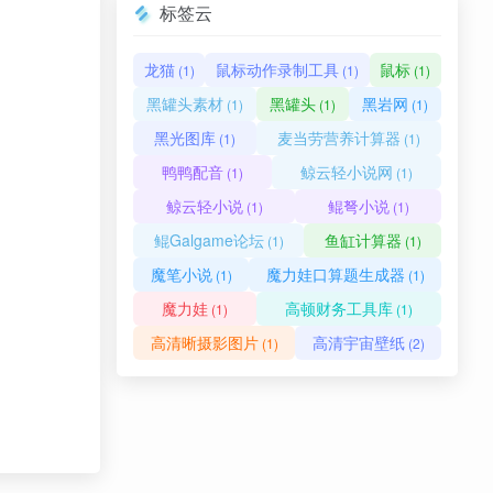
标签云
龙猫
鼠标动作录制工具
鼠标
(1)
(1)
(1)
黑罐头素材
黑罐头
黑岩网
(1)
(1)
(1)
黑光图库
麦当劳营养计算器
(1)
(1)
鸭鸭配音
鲸云轻小说网
(1)
(1)
鲸云轻小说
鲲弩小说
(1)
(1)
鲲Galgame论坛
鱼缸计算器
(1)
(1)
魔笔小说
魔力娃口算题生成器
(1)
(1)
魔力娃
高顿财务工具库
(1)
(1)
高清晰摄影图片
高清宇宙壁纸
(1)
(2)