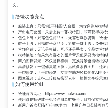
文。
绘蛙功能亮点
服装上身：只需1张平铺图/人台图，为你穿到AI模
产出电商套图：只需上传一张模特图，即可获得模特
包包上身：只需包包商品图，无需想爆款姿势，绘蛙
鞋子上脚：只需鞋子商品图，绘蛙一键上脚，免去模
首饰穿戴：无论是项链、耳环还是手表，全品类首饰
模特换脸：如果您有喜欢的图片背景但需要为模特换
商拍图换背景：不仅是换模特，更换背景也能轻松实
高清修复：一键修复渣画质，拯救像素低图片，还原
手脚修复：「手脚修复」功能帮助您轻松优化AI生图
图生视频：支持上传服装搭配素材，根据文字提示生成
如何使用绘蛙
绘蛙官方网址：https://www.ihuiwa.com/
使用微信扫码或手机号注册绘蛙账号，目前仅支持p
新用户首次登陆可得400算力，老用户每日登陆可领取