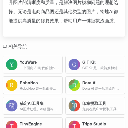
升图片的清晰度和质量，是解决图片模糊问题的理想选
择。无论是电商商品图还是其他类型的图片，绘蛙AI都
能提供高质量的修复效果，帮助用户一键拯救渣画质。
相关导航
YouWare
GIF Kit
一个面向 AI 时代的创作者氛围编程平台，旨在通过 AI 技术和社区协作，降低创意实现的门槛，让非程序员也能轻松参与创意制作和分享。
GIF Kit 是一款转换和优化GIF动画的最必要的工具，功能强大的在线文件转换工具，支持多种格式的 GIF 文件转换与编辑。
RoboNeo
Dora AI
RoboNeo 是一款由美图公司推出的AI助手，专注于影像创作与设计领域。它通过自然语言交互技术，帮助用户完成修图、设计、视频制作等任务，旨在降低创作门槛，提升效率。
Dora AI 是一款革命性的无代码网站生成平台，利用先进的人工智能技术，帮助用户通过简单的文本提示快速生成可编辑、具有交互功能的网站。
稿定AI工具集
印章提取工具
AI图片处理、AI绘图等一站式AI图像创作和设计平台；
免费在线印章提取工具，支持从图片和PDF中智能提取红色印章。操作简单，支持拖拽上传、Ctrl+V粘贴，自动识别印章区域，一键下载透明背景结果。
TinyEngine
Tripo Studio