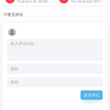
TinyEngine 是一款功能强大的低代码开发引擎，旨在通过可视化设计界面和模块化开发方式，帮助开发者快速构建高质量的应用程序。
Tripo Studio是由 VAST 推出的 AI 一站式 3D 建模工作站，定位为面向游戏开发者、产品设计师、艺术创作者以及 3D 打印爱好者的全流程创作平台。
暂无评论
发表评论