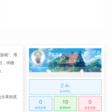
卡农导航
游戏”。用
生活・学习・办公・娱乐 一站式优质网址导航
后，伴随
验。
2.4
K
收录网址
站分享的其
0
10
0
收录文章
收录软件
收录书籍