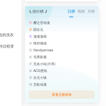
排行榜
日榜
周榜
月榜
樱之空动漫
1
囧次元
2
生活的洗衣
漫漫漫画
3
绝对领域
4
待过程变
Handyarrows
5
宅男影视
6
无名小站(片库)
7
ACG壁纸
8
次元小镇
9
艾欧动漫
10
查看完整榜单