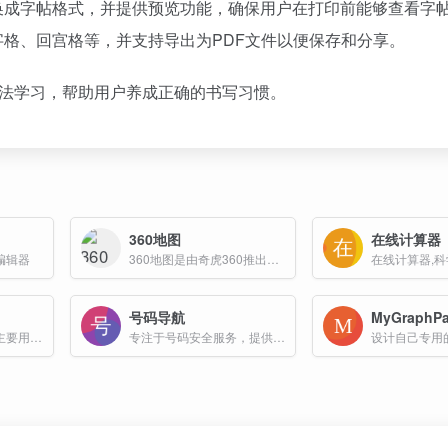
换成字帖格式，并提供预览功能，确保用户在打印前能够查看字
格、回宫格等，并支持导出为PDF文件以便保存和分享。
书法学习，帮助用户养成正确的书写习惯。
360地图
在线计算器
编辑器
360地图是由奇虎360推出的地图搜索服务
在线计算器,
号码导航
MyGraphPa
免费公式识别工具，主要用于将图片中的数学公式转换为 LaTeX 表达式
专注于号码安全服务，提供电话号码查询，电话号码认证，电话号码举报，电话号码防骚扰登记等全方位号码信息服务
设计自己专用