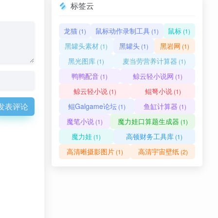
标签云
龙猫
鼠标动作录制工具
鼠标
(1)
(1)
(1)
黑罐头素材
黑罐头
黑岩网
(1)
(1)
(1)
黑光图库
麦当劳营养计算器
(1)
(1)
鸭鸭配音
鲸云轻小说网
(1)
(1)
鲸云轻小说
鲲弩小说
(1)
(1)
发表评论
鲲Galgame论坛
鱼缸计算器
(1)
(1)
魔笔小说
魔力娃口算题生成器
(1)
(1)
魔力娃
高顿财务工具库
(1)
(1)
高清晰摄影图片
高清宇宙壁纸
(1)
(2)