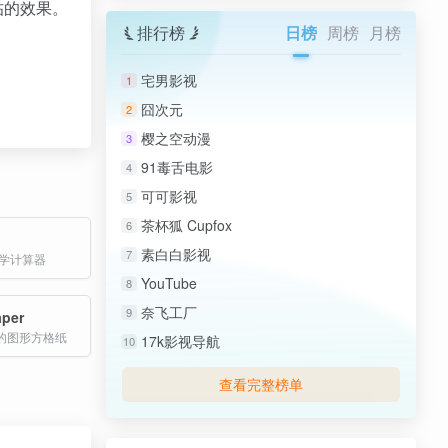
帖的效果。
排行榜
日榜
周榜
月榜
宅男影视
1
囧次元
2
樱之空动漫
3
91毒舌电影
4
可可影视
5
茶杯狐 Cupfox
6
素白白影视
7
科学计算器
YouTube
8
奈飞工厂
9
per
的图形方格纸
17k影视导航
10
查看完整榜单