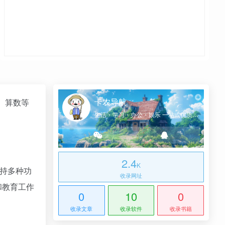
卡农导航
、算数等
生活・学习・办公・娱乐 一站式优质网址导航
2.4
K
持多种功
收录网址
和教育工作
0
10
0
收录文章
收录软件
收录书籍