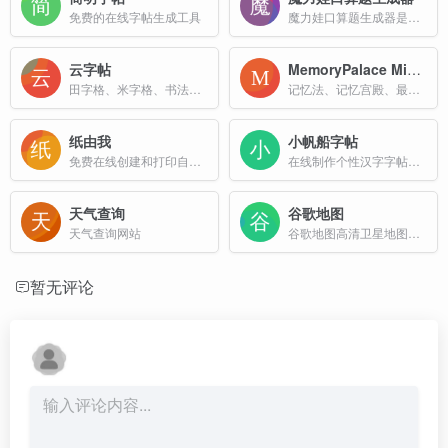
免费的在线字帖生成工具
魔力娃口算题生成器是一款专为小学生设计的数学口算训练工具，旨在通过科学、系统的练习方式，帮助孩子提升数学运算能力。
云字帖
MemoryPalace MindPalace 记忆力
田字格、米字格、书法字帖、描红本的排版软件，数独题目打印版，免费在线排版PDF，免费输出下载打印
记忆法、记忆宫殿、最强大脑、世界记忆锦标赛、夏洛克、知识点速记、单词趣味记忆、联想记忆、思维殿堂、记忆术、记忆力
纸由我
小帆船字帖
免费在线创建和打印自定义纸张。设计横线纸、方格纸、点阵纸、音乐纸等多种类型，调整大小、颜色和间距，满足您的所有需求。
在线制作个性汉字字帖、笔顺字帖、英文字帖、拼音字帖、口算数学字帖、竖式计算题字帖
天气查询
谷歌地图
天气查询网站
谷歌地图高清卫星地图在线免费查看
暂无评论