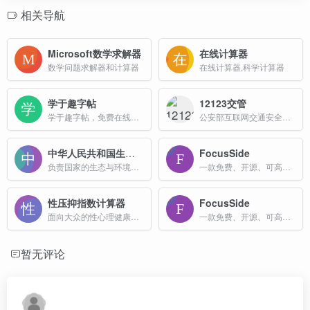
相关导航
Microsoft数学求解器
在线计算器
数学问题求解器和计算器
在线计算器,科学计算器
学于趣字帖
12123交管
学于趣字帖，免费在线田字格字帖生成器。汉字、拼音、数字、控笔训练、英文字帖免费生成；字帖内容、颜色、字体、田字格自由定制。
公安部互联网交通安全综合服务管理平台
中华人民共和国生态环境部
FocusSide
负责国家的生态与环境保护工作，可以在线查询全国空气质量，水质等信息
一款免费、开源、可高度定制的番茄钟（Pomodoro）工具，旨在帮助用户管理时间、提升专注度，摆脱拖延症。
性压抑指数计算器
FocusSide
面向大众的性心理健康自评工具，用于评估个人在性欲望、性表达方面的压抑程度。
一款免费、开源、可高度定制的番茄钟（Pomodoro）工具，旨在帮助用户管理时间、提升专注度，摆脱拖延症。
暂无评论