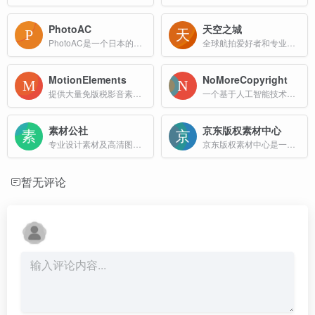
PhotoAC
天空之城
PhotoAC是一个日本的免费图片素材网站，提供大量高质量的商业用途图片。用户可以免费下载图片，但需要注册会员。免费会员每日下载限制为9次，且只能下载小尺寸图片（640px宽）。
全球航拍爱好者和专业摄影师的作品社区
MotionElements
NoMoreCopyright
提供大量免版税影音素材的在线平台，适用于视频创作者、自由职业者和设计师等用户
一个基于人工智能技术的在线平台，旨在帮助用户生成无版权的图像资源
素材公社
京东版权素材中心
专业设计素材及高清图片下载网站
京东版权素材中心是一家免版税、国际化微图提供商，提供数亿张来自iStock优质照片、插画、矢量图、设计素材资料，100%正版保障，拒绝盗版，高额赔付，对作品版权进行永久担保。
暂无评论