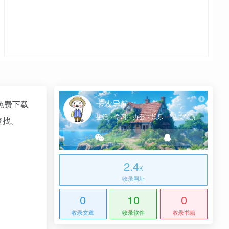
卡农导航
免费下载
生活・学习・办公・娱乐 一站式优质网址导航
查找。
2.4
K
收录网址
0
10
0
收录文章
收录软件
收录书籍