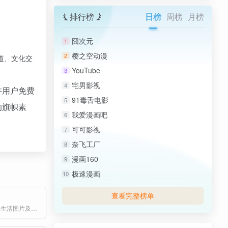
排行榜
日榜
周榜
月榜
囧次元
1
樱之空动漫
2
道、文化交
YouTube
3
宅男影视
4
许用户免费
91毒舌电影
5
的旗帜素
我爱漫画吧
6
可可影视
7
奈飞工厂
8
漫画160
9
极速漫画
10
查看完整榜单
唯美图片,头像,生活图片及素材分享网站