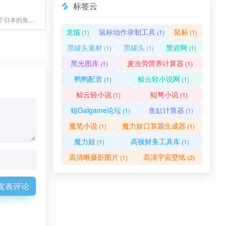
标签云
PhotoAC是一个日本的免费图片素材网站，提供大量高质量的商业用途图片。用户可以免费下载图片，但需要注册会员。免费会员每日下载限制为9次，且只能下载小尺寸图片（640px宽）。
龙猫
鼠标动作录制工具
鼠标
(1)
(1)
(1)
黑罐头素材
黑罐头
黑岩网
(1)
(1)
(1)
黑光图库
麦当劳营养计算器
(1)
(1)
鸭鸭配音
鲸云轻小说网
(1)
(1)
鲸云轻小说
鲲弩小说
(1)
(1)
鲲Galgame论坛
鱼缸计算器
(1)
(1)
魔笔小说
魔力娃口算题生成器
(1)
(1)
魔力娃
高顿财务工具库
(1)
(1)
高清晰摄影图片
高清宇宙壁纸
(1)
(2)
发表评论