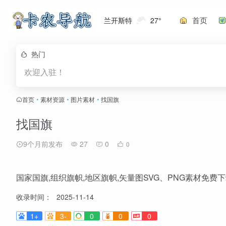
首页
兰开斯特
27°
热门
欢迎入驻！
首页
•
素材资源
•
图片素材
•
找国旗
找国旗
9个月前发布
27
0
0
国家国旗,组织旗帜,地区旗帜,矢量图SVG、PNG素材免费
收录时间：
2025-11-14
1+
3-
0
0
0