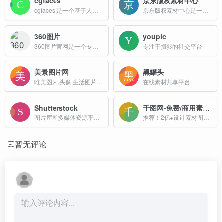
cgfaces
京东版权素材中心
cgfaces 是一个基于人工智能技术的免费高分辨率人物图片素材下载网站，专注于生成高质量、多样化的人像图片。
京东版权素材中心是一家免版税、国际化微图提供商，提供数亿张来自iStock优质照片、插画、矢量图、设计素材资料，100%正版保障，拒绝盗版，高额赔付，对作品版权进行永久担保。
360图片
youpic
360图片官网是一个专注于提供高质量图片搜索服务的平台，该网站收录了数十亿高清美图，涵盖壁纸、素材、头像、写真、摄影、风景等多种类型，满足用户在不同场景下的需求。
专注于摄影的社交平台
美景图片网
黑罐头
唯美图片,头像,生活图片及素材分享网站
在线素材共享平台
Shutterstock
千图网-免费/商用素材库
图片库和多媒体资源平台，提供高质量的图片、视频、音乐和模板素材等资源
推荐！2亿+设计素材图库，商用版权模板免费下载
暂无评论