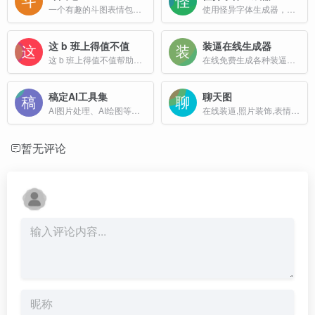
一个有趣的斗图表情包网站
使用怪异字体生成器，将普通文本转换为时尚、独特的字体。非常适合社交媒体、设计等用途，让你的文本立即脱颖而出
这 b 班上得值不值
装逼在线生成器
这 b 班上得值不值帮助用户评估工作的性价比，用户输入年薪、工作时间、环境等信息，得出工作性价比分数，常用于帮助用户理性分析是否值得投入时间或资源。
在线免费生成各种装逼图片,装逼在线生成器,凡尔赛图片,火车票生成器,装逼神器小助,装逼助手,整蛊专家,一键生成朋友圈装逼图片
稿定AI工具集
聊天图
AI图片处理、AI绘图等一站式AI图像创作和设计平台；
在线装逼,照片装饰,表情包制作
暂无评论