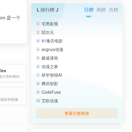
排行榜
日榜
周榜
月榜
om 是一个
宅男影视
1
囧次元
2
91毒舌电影
3
acgnya动漫
4
极速漫画
5
动漫之家
6
les
研学智得AI
7
图片资料网站
腾讯智影
8
CodeFuse
9
200 万+免版税图标和图像资源免费下载
艾欧动漫
10
查看完整榜单