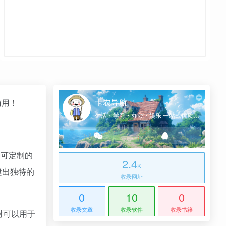
卡农导航
商用！
生活・学习・办公・娱乐 一站式优质网址导航
各种可定制的
2.4
K
建出独特的
收录网址
0
10
0
收录文章
收录软件
收录书籍
材可以用于