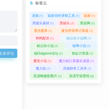
标签云
龙猫
鼠标动作录制工具
鼠标
(1)
(1)
(1)
黑罐头素材
黑罐头
黑岩网
(1)
(1)
(1)
黑光图库
麦当劳营养计算器
(1)
(1)
鸭鸭配音
鲸云轻小说网
(1)
(1)
鲸云轻小说
鲲弩小说
(1)
(1)
发表评论
鲲Galgame论坛
鱼缸计算器
(1)
(1)
魔笔小说
魔力娃口算题生成器
(1)
(1)
魔力娃
高顿财务工具库
(1)
(1)
高清晰摄影图片
高清宇宙壁纸
(1)
(2)