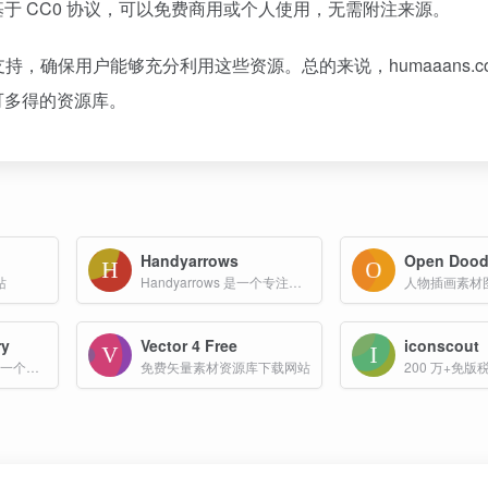
于 CC0 协议，可以免费商用或个人使用，无需附注来源。
户支持，确保用户能够充分利用这些资源。总的来说，humaaans.c
可多得的资源库。
Handyarrows
Open Dood
站
Handyarrows 是一个专注于提供手绘箭头设计素材的在线平台，主要面向设计师和创作者。
人物插画素材
ry
Vector 4 Free
iconscout
TheDoodleLibrary 是一个专注于提供自由手绘线描图库的在线平台，其内容丰富多样，旨在激发用户的创造力和灵感。
免费矢量素材资源库下载网站