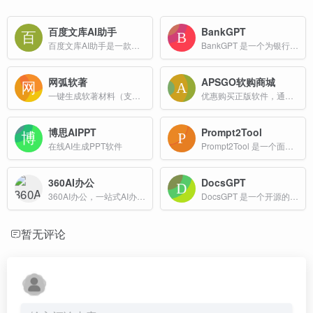
百度文库AI助手
BankGPT
百度文库AI助手是一款基于百度“文心一言”技术开发的智能文档助手，旨在通过人工智能技术提升用户的文档处理能力，为用户提供高效、便捷的写作和文档管理服务。
BankGPT 是一个为银行和企业打造的 AI 平台，自动化处理财务文档——高效提取、生成和分析对账单、发票和收据。
网弧软著
APSGO软购商城
一键生成软著材料（支持网站，APP，微信小程序）快速为用户提供申请软著所需材料模板
优惠购买正版软件，通过此链接购买有优惠
博思AIPPT
Prompt2Tool
在线AI生成PPT软件
Prompt2Tool 是一个面向开发者、设计师和创意专业人士的免费在线工具平台。平台聚合了 2.3K+ 种 AI 驱动的实用工具，涵盖颜色、邮件、数据库、金融、营销、地图等多个分类。
360AI办公
DocsGPT
360AI办公，一站式AI办公工具集。涵盖AI图片、AI文档、AI写作、AI音视频、AI PPT、PDF处理等200种办公权益及30万模版资源，让你高效工作轻松生活。
DocsGPT 是一个开源的基于 GPT 模型的文档助手，支持与任意文档进行交互，可本地部署，适用于多种场景，如代码文档、学术论文等。
暂无评论